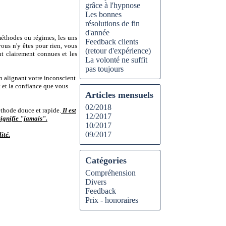
grâce à l'hypnose
Les bonnes
résolutions de fin
d'année
méthodes ou régimes, les uns
Feedback clients
vous n'y êtes pour rien, vous
(retour d'expérience)
nt clairement connues et les
La volonté ne suffit
pas toujours
 en alignant votre inconscient
t et la confiance que vous
Articles mensuels
02/2018
éthode douce et rapide.
Il est
12/2017
ignifie "jamais".
10/2017
09/2017
ité.
Catégories
Compréhension
Divers
Feedback
Prix - honoraires