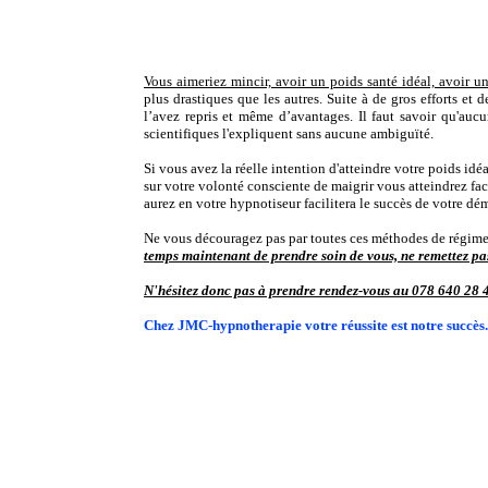
Vous aimeriez mincir, avoir un poids santé idéal, avoir un
plus drastiques que les autres. Suite à de gros efforts et
l’avez repris et même d’avantages. Il faut savoir qu'auc
scientifiques l'expliquent sans aucune ambiguïté.
Si vous avez la réelle intention d'atteindre votre poids idéa
sur votre volonté consciente de maigrir vous atteindrez fa
aurez en votre hypnotiseur facilitera le succès de votre dé
Ne vous découragez pas par toutes ces méthodes de régime 
temps maintenant de prendre soin de vous, ne remettez pa
N'hésitez donc pas à prendre rendez-vous au 078 640 28 41.
Chez JMC-hypnotherapie votre réussite est notre succès.