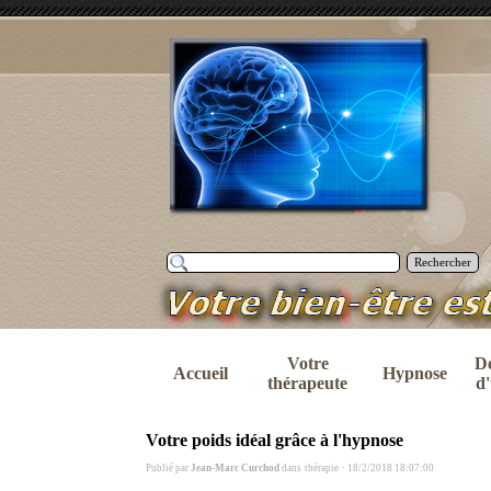
Rechercher
Votre
D
Accueil
Hypnose
thérapeute
d'
Votre poids idéal grâce à l'hypnose
Publié par
Jean-Marc Curchod
dans
thérapie
·
18/2/2018 18:07:00