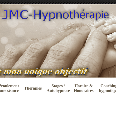
éroulement
Stages /
Horaire &
Coachin
Thérapies
une séance
Autohypnose
Honoraires
hypnotiq