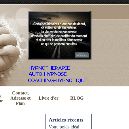
Contact,
g
Adresse et
Livre d'or
BLOG
ue
Plan
Articles récents
Votre poids idéal