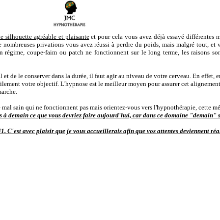
e silhouette agréable et plaisante
et pour cela vous avez déjà essayé différentes 
 de nombreuses privations vous avez réussi à perdre du poids, mais malgré tout, et 
un régime, coupe-faim ou patch ne fonctionnent sur le long terme, les raisons so
l et de le conserver dans la durée, il faut agir au niveau de votre cerveau. En effet,
cilement votre objectif. L'hypnose est le meilleur moyen pour assurer cet alignemen
marche.
mal sain qui ne fonctionnent pas mais orientez-vous vers l'hypnothérapie, cette m
s à demain ce que vous devriez faire aujourd'hui, car dans ce domaine "demain" s
 C'est avec plaisir que je vous accueillerais afin que vos attentes deviennent réal