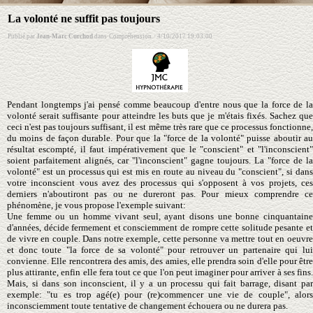
La volonté ne suffit pas toujours
Publié par
Jean-Marc Curchod
dans
Compréhension
·
4/10/2017 19:03:00
Pendant longtemps j'ai pensé comme beaucoup d'entre nous que la force de la
volonté serait suffisante pour atteindre les buts que je m'étais fixés. Sachez que
ceci n'est pas toujours suffisant, il est même très rare que ce processus fonctionne,
du moins de façon durable. Pour que la "force de la volonté" puisse aboutir au
résultat escompté, il faut impérativement que le "conscient" et "l'inconscient"
soient parfaitement alignés, car "l'inconscient" gagne toujours. La "force de la
volonté" est un processus qui est mis en route au niveau du "conscient", si dans
votre inconscient vous avez des processus qui s'opposent à vos projets, ces
derniers n'aboutiront pas ou ne dureront pas. Pour mieux comprendre ce
phénomène, je vous propose l'exemple suivant:
Une femme ou un homme vivant seul, ayant disons une bonne cinquantaine
d'années, décide fermement et consciemment de rompre cette solitude pesante et
de vivre en couple. Dans notre exemple, cette personne va mettre tout en oeuvre
et donc toute "la force de sa volonté" pour retrouver un partenaire qui lui
convienne. Elle rencontrera des amis, des amies, elle prendra soin d'elle pour être
plus attirante, enfin elle fera tout ce que l'on peut imaginer pour arriver à ses fins.
Mais, si dans son inconscient, il y a un processu qui fait barrage, disant par
exemple: "tu es trop agé(e) pour (re)commencer une vie de couple", alors
inconsciemment toute tentative de changement échouera ou ne durera pas.