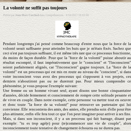
La volonté ne suffit pas toujours
Publié par
Jean-Marc Curchod
dans
Compréhension
·
4/10/2017 19:03:00
Pendant longtemps j'ai pensé comme beaucoup d'entre nous que la force de la
volonté serait suffisante pour atteindre les buts que je m'étais fixés. Sachez que
ceci n'est pas toujours suffisant, il est même très rare que ce processus fonctionne,
du moins de façon durable. Pour que la "force de la volonté" puisse aboutir au
résultat escompté, il faut impérativement que le "conscient" et "l'inconscient"
soient parfaitement alignés, car "l'inconscient" gagne toujours. La "force de la
volonté" est un processus qui est mis en route au niveau du "conscient", si dans
votre inconscient vous avez des processus qui s'opposent à vos projets, ces
derniers n'aboutiront pas ou ne dureront pas. Pour mieux comprendre ce
phénomène, je vous propose l'exemple suivant:
Une femme ou un homme vivant seul, ayant disons une bonne cinquantaine
d'années, décide fermement et consciemment de rompre cette solitude pesante et
de vivre en couple. Dans notre exemple, cette personne va mettre tout en oeuvre
et donc toute "la force de sa volonté" pour retrouver un partenaire qui lui
convienne. Elle rencontrera des amis, des amies, elle prendra soin d'elle pour être
plus attirante, enfin elle fera tout ce que l'on peut imaginer pour arriver à ses fins.
Mais, si dans son inconscient, il y a un processu qui fait barrage, disant par
exemple: "tu es trop agé(e) pour (re)commencer une vie de couple", alors
inconsciemment toute tentative de changement échouera ou ne durera pas.