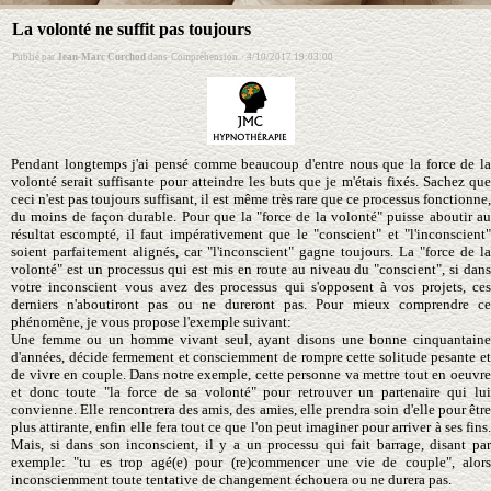
La volonté ne suffit pas toujours
Publié par
Jean-Marc Curchod
dans
Compréhension
·
4/10/2017 19:03:00
Pendant longtemps j'ai pensé comme beaucoup d'entre nous que la force de la
volonté serait suffisante pour atteindre les buts que je m'étais fixés. Sachez que
ceci n'est pas toujours suffisant, il est même très rare que ce processus fonctionne,
du moins de façon durable. Pour que la "force de la volonté" puisse aboutir au
résultat escompté, il faut impérativement que le "conscient" et "l'inconscient"
soient parfaitement alignés, car "l'inconscient" gagne toujours. La "force de la
volonté" est un processus qui est mis en route au niveau du "conscient", si dans
votre inconscient vous avez des processus qui s'opposent à vos projets, ces
derniers n'aboutiront pas ou ne dureront pas. Pour mieux comprendre ce
phénomène, je vous propose l'exemple suivant:
Une femme ou un homme vivant seul, ayant disons une bonne cinquantaine
d'années, décide fermement et consciemment de rompre cette solitude pesante et
de vivre en couple. Dans notre exemple, cette personne va mettre tout en oeuvre
et donc toute "la force de sa volonté" pour retrouver un partenaire qui lui
convienne. Elle rencontrera des amis, des amies, elle prendra soin d'elle pour être
plus attirante, enfin elle fera tout ce que l'on peut imaginer pour arriver à ses fins.
Mais, si dans son inconscient, il y a un processu qui fait barrage, disant par
exemple: "tu es trop agé(e) pour (re)commencer une vie de couple", alors
inconsciemment toute tentative de changement échouera ou ne durera pas.