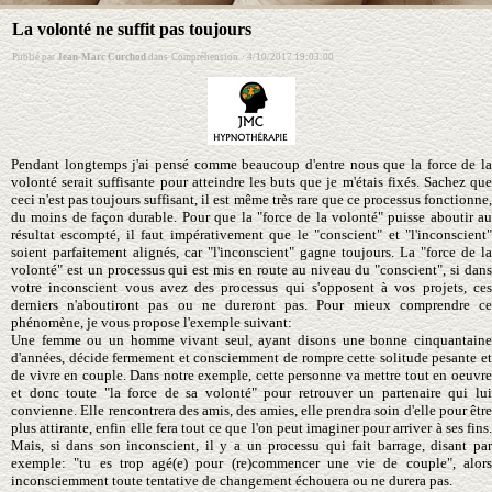
La volonté ne suffit pas toujours
Publié par
Jean-Marc Curchod
dans
Compréhension
·
4/10/2017 19:03:00
Pendant longtemps j'ai pensé comme beaucoup d'entre nous que la force de la
volonté serait suffisante pour atteindre les buts que je m'étais fixés. Sachez que
ceci n'est pas toujours suffisant, il est même très rare que ce processus fonctionne,
du moins de façon durable. Pour que la "force de la volonté" puisse aboutir au
résultat escompté, il faut impérativement que le "conscient" et "l'inconscient"
soient parfaitement alignés, car "l'inconscient" gagne toujours. La "force de la
volonté" est un processus qui est mis en route au niveau du "conscient", si dans
votre inconscient vous avez des processus qui s'opposent à vos projets, ces
derniers n'aboutiront pas ou ne dureront pas. Pour mieux comprendre ce
phénomène, je vous propose l'exemple suivant:
Une femme ou un homme vivant seul, ayant disons une bonne cinquantaine
d'années, décide fermement et consciemment de rompre cette solitude pesante et
de vivre en couple. Dans notre exemple, cette personne va mettre tout en oeuvre
et donc toute "la force de sa volonté" pour retrouver un partenaire qui lui
convienne. Elle rencontrera des amis, des amies, elle prendra soin d'elle pour être
plus attirante, enfin elle fera tout ce que l'on peut imaginer pour arriver à ses fins.
Mais, si dans son inconscient, il y a un processu qui fait barrage, disant par
exemple: "tu es trop agé(e) pour (re)commencer une vie de couple", alors
inconsciemment toute tentative de changement échouera ou ne durera pas.