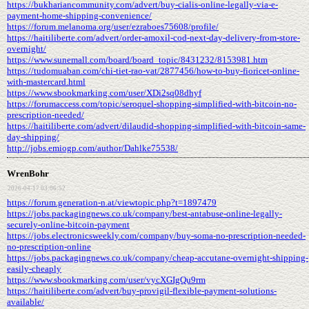
https://bukhariancommunity.com/advert/buy-cialis-online-legally-via-e-
payment-home-shipping-convenience/
https://forum.melanoma.org/user/ezraboes75608/profile/
https://haitiliberte.com/advert/order-amoxil-cod-next-day-delivery-from-store-
overnight/
https://www.sunemall.com/board/board_topic/8431232/8153981.htm
https://tudomuaban.com/chi-tiet-rao-vat/2877456/how-to-buy-fioricet-online-
with-mastercard.html
https://www.sbookmarking.com/user/XDi2sq08dhyf
https://forumaccess.com/topic/seroquel-shopping-simplified-with-bitcoin-no-
prescription-needed/
https://haitiliberte.com/advert/dilaudid-shopping-simplified-with-bitcoin-same-
day-shipping/
http://jobs.emiogp.com/author/Dahlke75538/
WrenBohr
2026-04-17 03:06:52
https://forum.generation-n.at/viewtopic.php?t=1897479
https://jobs.packagingnews.co.uk/company/best-antabuse-online-legally-
securely-online-bitcoin-payment
https://jobs.electronicsweekly.com/company/buy-soma-no-prescription-needed-
no-prescription-online
https://jobs.packagingnews.co.uk/company/cheap-accutane-overnight-shipping-
easily-cheaply
https://www.sbookmarking.com/user/vycXGIgQu9rm
https://haitiliberte.com/advert/buy-provigil-flexible-payment-solutions-
available/