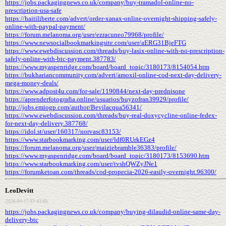
https://jobs.packagingnews.co.uk/company/buy-tramadol-online-no-
prescription-usa-safe
https://haitiliberte.com/advert/order-xanax-online-overnight-shipping-safely-
online-with-paypal-payment/
https://forum.melanoma.org/user/ezracuneo79968/profile/
https://www.newsocialbookmarkingsite.com/user/aERG31BjeFTG
https://www.ewebdiscussion.com/threads/buy-lasix-online-with-no-prescription-
safely-online-with-btc-payment.387783/
https://www.myaspenridge.com/board/board_topic/3180173/8154054.htm
https://bukhariancommunity.com/advert/amoxil-online-cod-next-day-delivery-
mega-money-deals/
https://www.adpost4u.com/for-sale/1190844/next-day-prednisone
https://aprenderfotografia.online/usuarios/buyzofran39929/profile/
http://jobs.emiogp.com/author/Bevilacqua56341/
https://www.ewebdiscussion.com/threads/buy-real-doxycycline-online-fedex-
for-next-day-delivery.387768/
https://idol.st/user/160317/norvasc83153/
https://www.starbookmarking.com/user/ldf0RUrkEGz4
https://forum.melanoma.org/user/maiziebramble36383/profile/
https://www.myaspenridge.com/board/board_topic/3180173/8153690.htm
https://www.starbookmarking.com/user/tvshQWZyJNe1
https://forumketoan.com/threads/cod-propecia-2026-easily-overnight.96300/
LeoDevitt
2026-04-17 02:43:05
https://jobs.packagingnews.co.uk/company/buying-dilaudid-online-same-day-
delivery-btc