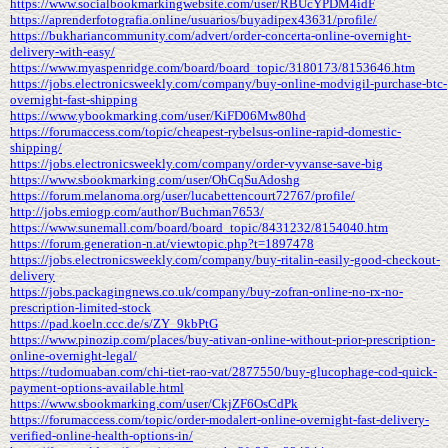
https://www.socialbookmarkingwebsite.com/user/RBUcYPDM4idF
https://aprenderfotografia.online/usuarios/buyadipex43631/profile/
https://bukhariancommunity.com/advert/order-concerta-online-overnight-
delivery-with-easy/
https://www.myaspenridge.com/board/board_topic/3180173/8153646.htm
https://jobs.electronicsweekly.com/company/buy-online-modvigil-purchase-btc-
overnight-fast-shipping
https://www.ybookmarking.com/user/KiFD06Mw80hd
https://forumaccess.com/topic/cheapest-rybelsus-online-rapid-domestic-
shipping/
https://jobs.electronicsweekly.com/company/order-vyvanse-save-big
https://www.sbookmarking.com/user/OhCqSuAdoshg
https://forum.melanoma.org/user/lucabettencourt72767/profile/
http://jobs.emiogp.com/author/Buchman7653/
https://www.sunemall.com/board/board_topic/8431232/8154040.htm
https://forum.generation-n.at/viewtopic.php?t=1897478
https://jobs.electronicsweekly.com/company/buy-ritalin-easily-good-checkout-
delivery
https://jobs.packagingnews.co.uk/company/buy-zofran-online-no-rx-no-
prescription-limited-stock
https://pad.koeln.ccc.de/s/ZY_9kbPtG
https://www.pinozip.com/places/buy-ativan-online-without-prior-prescription-
online-overnight-legal/
https://tudomuaban.com/chi-tiet-rao-vat/2877550/buy-glucophage-cod-quick-
payment-options-available.html
https://www.sbookmarking.com/user/CkjZF6OsCdPk
https://forumaccess.com/topic/order-modalert-online-overnight-fast-delivery-
verified-online-health-options-in/