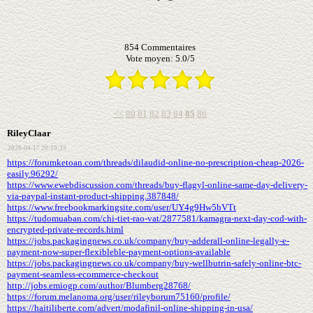
854
Commentaires
Vote moyen:
5.0
/
5
<<
80
81
82
83
84
85
86
RileyClaar
2026-04-17 20:19:33
https://forumketoan.com/threads/dilaudid-online-no-prescription-cheap-2026-
easily.96292/
https://www.ewebdiscussion.com/threads/buy-flagyl-online-same-day-delivery-
via-paypal-instant-product-shipping.387848/
https://www.freebookmarkingsite.com/user/UY4g9Hw5bVTt
https://tudomuaban.com/chi-tiet-rao-vat/2877581/kamagra-next-day-cod-with-
encrypted-private-records.html
https://jobs.packagingnews.co.uk/company/buy-adderall-online-legally-e-
payment-now-super-flexibleble-payment-options-available
https://jobs.packagingnews.co.uk/company/buy-wellbutrin-safely-online-btc-
payment-seamless-ecommerce-checkout
http://jobs.emiogp.com/author/Blumberg28768/
https://forum.melanoma.org/user/rileyborum75160/profile/
https://haitiliberte.com/advert/modafinil-online-shipping-in-usa/