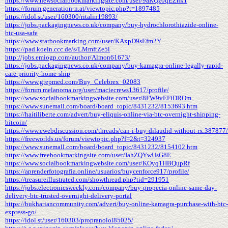
https://www.newsocialbookmarkingsite.com/user/9aRQz0qEZnk1
https://forum.generation-n.at/viewtopic.php?t=1897485
https://idol.st/user/160300/ritalin19893/
https://jobs.packagingnews.co.uk/company/buy-hydrochlorothiazide-online-
btc-usa-safe
https://www.starbookmarking.com/user/KAxpD9sEfm2Y
https://pad.koeln.ccc.de/s/LMmftZe5l
http://jobs.emiogp.com/author/Almon61673/
https://jobs.packagingnews.co.uk/company/buy-kamagra-online-legally-rapid-
care-priority-home-ship
https://www.grepmed.com/Buy_Celebrex_02083
https://forum.melanoma.org/user/maciecrews13617/profile/
https://www.socialbookmarkingwebsite.com/user/8FW9vEFiDROm
https://www.sunemall.com/board/board_topic/8431232/8153693.htm
https://haitiliberte.com/advert/buy-eliquis-online-via-btc-overnight-shipping-
bitcoin/
https://www.ewebdiscussion.com/threads/can-i-buy-dilaudid-without-rx.387877/
https://freeworlds.us/forum/viewtopic.php?f=2&t=324937
https://www.sunemall.com/board/board_topic/8431232/8154102.htm
https://www.freebookmarkingsite.com/user/IahZQYwUsG8E
https://www.socialbookmarkingwebsite.com/user/KOyq1HBQupRf
https://aprenderfotografia.online/usuarios/buycenforce917/profile/
https://treasureillustrated.com/showthread.php?tid=291951
https://jobs.electronicsweekly.com/company/buy-propecia-online-same-day-
delivery-btc-trusted-overnight-delivery-portal
https://bukhariancommunity.com/advert/buy-online-kamagra-purchase-with-btc-
express-go/
https://idol.st/user/160303/propranolol85025/