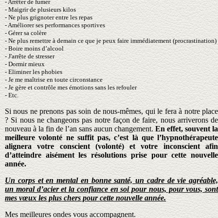
- Arrêter de fumer
- Maigrir de plusieurs kilos
- Ne plus grignoter entre les repas
- Améliorer ses performances sportives
- Gérer sa colère
-
Ne plus remettre à demain ce que je peux faire immédiatement (procrastination)
- Boire moins d’alcool
- J'arrête de stresser
- Dormir mieux
- Eliminer les phobies
- Je me maîtrise en toute circonstance
- Je gère et contrôle mes émotions sans les refouler
- Etc.
Si nous ne prenons pas soin de nous-mêmes, qui le fera à notre place
? Si nous ne changeons pas notre façon de faire, nous arriverons de
nouveau à la fin de l’an sans aucun changement.
En effet, souvent la
meilleure volonté ne suffit pas, c’est là que l’hypnothérapeute
alignera votre conscient (volonté) et votre inconscient afin
d’atteindre aisément les résolutions prise pour cette nouvelle
année.
Un corps et en mental en bonne santé, un cadre de vie agréable,
un moral d’acier et la confiance en soi pour nous, pour vous, sont
mes vœux les plus chers pour cette nouvelle année.
Mes meilleures ondes vous accompagnent.