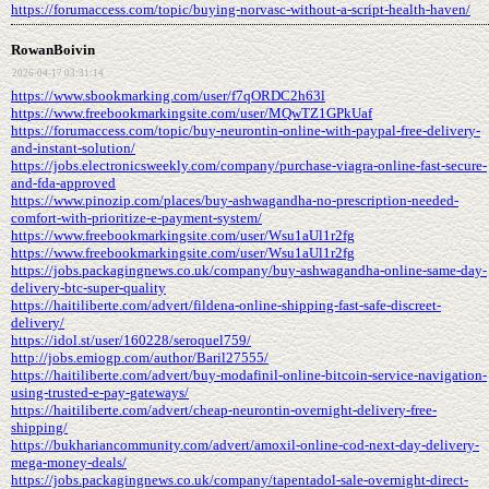
https://forumaccess.com/topic/buying-norvasc-without-a-script-health-haven/
RowanBoivin
2026-04-17 03:31:14
https://www.sbookmarking.com/user/f7qORDC2h63l
https://www.freebookmarkingsite.com/user/MQwTZ1GPkUaf
https://forumaccess.com/topic/buy-neurontin-online-with-paypal-free-delivery-
and-instant-solution/
https://jobs.electronicsweekly.com/company/purchase-viagra-online-fast-secure-
and-fda-approved
https://www.pinozip.com/places/buy-ashwagandha-no-prescription-needed-
comfort-with-prioritize-e-payment-system/
https://www.freebookmarkingsite.com/user/Wsu1aUl1r2fg
https://www.freebookmarkingsite.com/user/Wsu1aUl1r2fg
https://jobs.packagingnews.co.uk/company/buy-ashwagandha-online-same-day-
delivery-btc-super-quality
https://haitiliberte.com/advert/fildena-online-shipping-fast-safe-discreet-
delivery/
https://idol.st/user/160228/seroquel759/
http://jobs.emiogp.com/author/Baril27555/
https://haitiliberte.com/advert/buy-modafinil-online-bitcoin-service-navigation-
using-trusted-e-pay-gateways/
https://haitiliberte.com/advert/cheap-neurontin-overnight-delivery-free-
shipping/
https://bukhariancommunity.com/advert/amoxil-online-cod-next-day-delivery-
mega-money-deals/
https://jobs.packagingnews.co.uk/company/tapentadol-sale-overnight-direct-