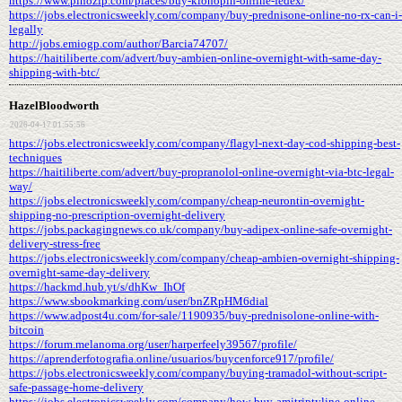
https://www.pinozip.com/places/buy-klonopin-online-fedex/
https://jobs.electronicsweekly.com/company/buy-prednisone-online-no-rx-can-i-
legally
http://jobs.emiogp.com/author/Barcia74707/
https://haitiliberte.com/advert/buy-ambien-online-overnight-with-same-day-
shipping-with-btc/
HazelBloodworth
2026-04-17 01:55:56
https://jobs.electronicsweekly.com/company/flagyl-next-day-cod-shipping-best-
techniques
https://haitiliberte.com/advert/buy-propranolol-online-overnight-via-btc-legal-
way/
https://jobs.electronicsweekly.com/company/cheap-neurontin-overnight-
shipping-no-prescription-overnight-delivery
https://jobs.packagingnews.co.uk/company/buy-adipex-online-safe-overnight-
delivery-stress-free
https://jobs.electronicsweekly.com/company/cheap-ambien-overnight-shipping-
overnight-same-day-delivery
https://hackmd.hub.yt/s/dhKw_IhOf
https://www.sbookmarking.com/user/bnZRpHM6dial
https://www.adpost4u.com/for-sale/1190935/buy-prednisolone-online-with-
bitcoin
https://forum.melanoma.org/user/harperfeely39567/profile/
https://aprenderfotografia.online/usuarios/buycenforce917/profile/
https://jobs.electronicsweekly.com/company/buying-tramadol-without-script-
safe-passage-home-delivery
https://jobs.electronicsweekly.com/company/how-buy-amitriptyline-online-