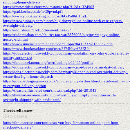
shipping-home-delivery
https://freeworlds.us/forum/viewtopic.php?f=2&t=324905
https://pad.koeln.ccc.de/s/G0pvmkpf1
https://www.ybookmarking.com/user/hGrPo86B1uZk
https://www.pinozip.com/places/buy-doxycycline-online-with-ease-express-
overnight-delivery/
https://idol.st/user/160177/neurontin4429/
https://tudomuaban.com/chi-tiet-rao-vat/2876906/buying-wegovy-online-
trusted-aid.html
https://www.sunemall.com/board/board_topic/8431232/8153857.htm
https://www.sbookmarking.com/user/8FMHhvAP8XUb
https://jobs.electronicsweekly.com/company/modafinil-next-day-cod-available-
quality-authorized
https://forum.melanoma.org/user/leodingle62465/profile/
https://jobs.electronicsweekly.com/company/can-i-buy-rybelsus-fast-delivery
https://jobs.electronicsweekly.com/company/klonopin-cod-overnight-delivery-
secure-first-light-home-dispatch
https://jobs.packagingnews.co.uk/company/buy-hydrochlorothiazide-online-no-
rx-carryout-delivery-option
https://treasureillustrated.com/showthread.php?tid=291943
https://bukhariancommunity.com/advert/buy-amitriptyline-online-with-
overnight-shipping-with-credit-card/
TheodoreBarstow
2026-04-17 03:19:29
https://forumaccess.com/topic/can-you-buy-farmapram-online-good-from-
checkout-delivery/