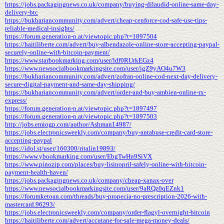
https://jobs.packagingnews.co.uk/company/buying-dilaudid-online-same-day-
delivery-btc
https://bukhariancommunity.com/advert/cheap-cenforce-cod-safe-use-tips-
reliable-medical-insights/
https://forum.generation-n.at/viewtopic.php?t=1897504
https://haitiliberte.com/advert/buy-albendazole-online-store-accepting-paypal-
securely-online-with-bitcoin-payment/
https://www.starbookmarking.com/user/ldf0RUrkEGz4
https://www.newsocialbookmarkingsite.com/user/igZ9yAO4u7W3
https://bukhariancommunity.com/advert/zofran-online-cod-next-day-delivery-
secure-digital-payment-and-same-day-shipping/
https://bukhariancommunity.com/advert/order-and-buy-ambien-online-rx-
express/
https://forum.generation-n.at/viewtopic.php?t=1897497
https://forum.generation-n.at/viewtopic.php?t=1897503
http://jobs.emiogp.com/author/Ashman14987/
https://jobs.electronicsweekly.com/company/buy-antabuse-credit-card-store-
accepting-paypal
https://idol.st/user/160300/ritalin19893/
https://www.ybookmarking.com/user/EbgTwHn9SiVX
https://www.pinozip.com/places/buy-lisinopril-safely-online-with-bitcoin-
payment-health-haven/
https://jobs.packagingnews.co.uk/company/cheap-xanax-over
https://www.newsocialbookmarkingsite.com/user/9aRQz0qEZnk1
https://forumketoan.com/threads/buy-propecia-no-prescription-2026-with-
mastercard.96293/
https://jobs.electronicsweekly.com/company/order-flagyl-overnight-bitcoin
https://haitiliberte.com/advert/accutane-for-sale-mega-money-deals/