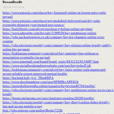
RowanBeadle
2026-04-17 02:18:58
https://www.pinozip.com/places/buy-lisinopril-online-at-lowest-price-with-
paypal/
https://www.pinozip.com/places/get-modafinil-delivered-quickly-with-
overnight-shipping-your-trusted-new-source/
https://haitiliberte.com/advert/purchase-rybelsus-online-anytime/
https://www.adpost4u.com/for-sale/1190939/buy-prednisone-online
https://jobs.packagingnews.co.uk/company/buying-champix-online-over-
counter
https://jobs.electronicsweekly.com/company/buy-eliquis-online-legally-safely-
online-btc-payment
https://bukhariancommunity.com/advert/buy-amitriptyline-without-a-
prescription-overnight-via-paypal/
https://www.sunemall.com/board/board_topic/8431232/8154087.htm
https://www.socialbookmarkingwebsite.com/user/ktrynvkzJCuE
https://bukhariancommunity.com/advert/buy-lasix-online-with-mastercard-
secure-reliable-expert-approved-mental-health/
https://hackmd.hub.yt/s/_TKmMlP-k
https://www.sbookmarking.com/user/8FMHhvAP8XUb
https://aprenderfotografia.online/usuarios/buylevitra46704/profile/
https://jobs.electronicsweekly.com/company/buy-prednisone-online-no-rx-can-i-
legally
https://forum.melanoma.org/user/charlotteconsidine28269/profile/
https://jobs.electronicsweekly.com/company/buy-flagyl-online-fedex-legally-
fast-and-secure-mobile-e-pay
http://jobs.emiogp.com/author/Bostic7258/