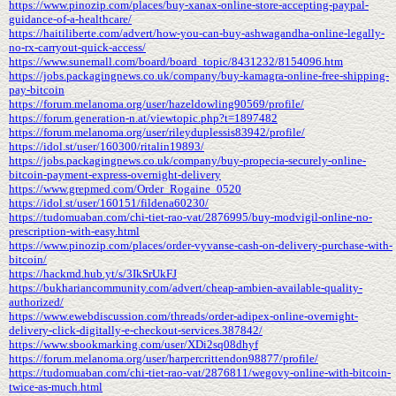
https://www.pinozip.com/places/buy-xanax-online-store-accepting-paypal-
guidance-of-a-healthcare/
https://haitiliberte.com/advert/how-you-can-buy-ashwagandha-online-legally-
no-rx-carryout-quick-access/
https://www.sunemall.com/board/board_topic/8431232/8154096.htm
https://jobs.packagingnews.co.uk/company/buy-kamagra-online-free-shipping-
pay-bitcoin
https://forum.melanoma.org/user/hazeldowling90569/profile/
https://forum.generation-n.at/viewtopic.php?t=1897482
https://forum.melanoma.org/user/rileyduplessis83942/profile/
https://idol.st/user/160300/ritalin19893/
https://jobs.packagingnews.co.uk/company/buy-propecia-securely-online-
bitcoin-payment-express-overnight-delivery
https://www.grepmed.com/Order_Rogaine_0520
https://idol.st/user/160151/fildena60230/
https://tudomuaban.com/chi-tiet-rao-vat/2876995/buy-modvigil-online-no-
prescription-with-easy.html
https://www.pinozip.com/places/order-vyvanse-cash-on-delivery-purchase-with-
bitcoin/
https://hackmd.hub.yt/s/3IkSrUkFJ
https://bukhariancommunity.com/advert/cheap-ambien-available-quality-
authorized/
https://www.ewebdiscussion.com/threads/order-adipex-online-overnight-
delivery-click-digitally-e-checkout-services.387842/
https://www.sbookmarking.com/user/XDi2sq08dhyf
https://forum.melanoma.org/user/harpercrittendon98877/profile/
https://tudomuaban.com/chi-tiet-rao-vat/2876811/wegovy-online-with-bitcoin-
twice-as-much.html