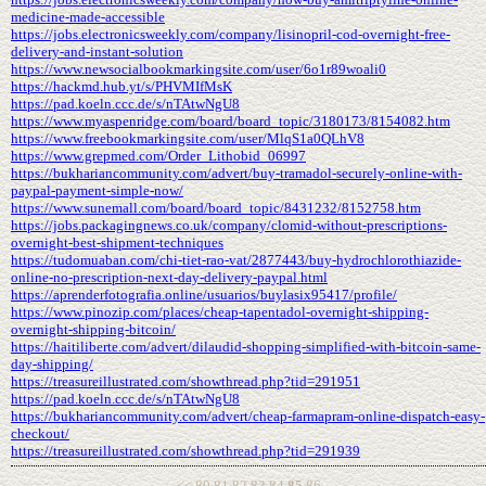
medicine-made-accessible
https://jobs.electronicsweekly.com/company/lisinopril-cod-overnight-free-
delivery-and-instant-solution
https://www.newsocialbookmarkingsite.com/user/6o1r89woali0
https://hackmd.hub.yt/s/PHVMIfMsK
https://pad.koeln.ccc.de/s/nTAtwNgU8
https://www.myaspenridge.com/board/board_topic/3180173/8154082.htm
https://www.freebookmarkingsite.com/user/MlqS1a0QLhV8
https://www.grepmed.com/Order_Lithobid_06997
https://bukhariancommunity.com/advert/buy-tramadol-securely-online-with-
paypal-payment-simple-now/
https://www.sunemall.com/board/board_topic/8431232/8152758.htm
https://jobs.packagingnews.co.uk/company/clomid-without-prescriptions-
overnight-best-shipment-techniques
https://tudomuaban.com/chi-tiet-rao-vat/2877443/buy-hydrochlorothiazide-
online-no-prescription-next-day-delivery-paypal.html
https://aprenderfotografia.online/usuarios/buylasix95417/profile/
https://www.pinozip.com/places/cheap-tapentadol-overnight-shipping-
overnight-shipping-bitcoin/
https://haitiliberte.com/advert/dilaudid-shopping-simplified-with-bitcoin-same-
day-shipping/
https://treasureillustrated.com/showthread.php?tid=291951
https://pad.koeln.ccc.de/s/nTAtwNgU8
https://bukhariancommunity.com/advert/cheap-farmapram-online-dispatch-easy-
checkout/
https://treasureillustrated.com/showthread.php?tid=291939
<<
80
81
82
83
84
85
86