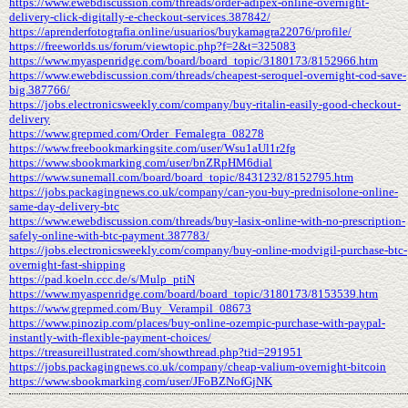
https://www.ewebdiscussion.com/threads/order-adipex-online-overnight-
delivery-click-digitally-e-checkout-services.387842/
https://aprenderfotografia.online/usuarios/buykamagra22076/profile/
https://freeworlds.us/forum/viewtopic.php?f=2&t=325083
https://www.myaspenridge.com/board/board_topic/3180173/8152966.htm
https://www.ewebdiscussion.com/threads/cheapest-seroquel-overnight-cod-save-
big.387766/
https://jobs.electronicsweekly.com/company/buy-ritalin-easily-good-checkout-
delivery
https://www.grepmed.com/Order_Femalegra_08278
https://www.freebookmarkingsite.com/user/Wsu1aUl1r2fg
https://www.sbookmarking.com/user/bnZRpHM6dial
https://www.sunemall.com/board/board_topic/8431232/8152795.htm
https://jobs.packagingnews.co.uk/company/can-you-buy-prednisolone-online-
same-day-delivery-btc
https://www.ewebdiscussion.com/threads/buy-lasix-online-with-no-prescription-
safely-online-with-btc-payment.387783/
https://jobs.electronicsweekly.com/company/buy-online-modvigil-purchase-btc-
overnight-fast-shipping
https://pad.koeln.ccc.de/s/Mulp_ptiN
https://www.myaspenridge.com/board/board_topic/3180173/8153539.htm
https://www.grepmed.com/Buy_Verampil_08673
https://www.pinozip.com/places/buy-online-ozempic-purchase-with-paypal-
instantly-with-flexible-payment-choices/
https://treasureillustrated.com/showthread.php?tid=291951
https://jobs.packagingnews.co.uk/company/cheap-valium-overnight-bitcoin
https://www.sbookmarking.com/user/JFoBZNofGjNK