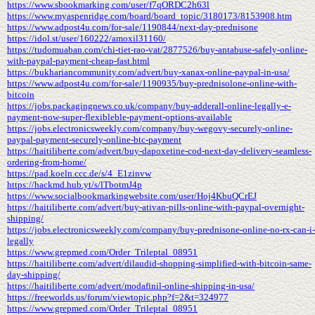
https://www.sbookmarking.com/user/f7qORDC2h63l
https://www.myaspenridge.com/board/board_topic/3180173/8153908.htm
https://www.adpost4u.com/for-sale/1190844/next-day-prednisone
https://idol.st/user/160222/amoxil31160/
https://tudomuaban.com/chi-tiet-rao-vat/2877526/buy-antabuse-safely-online-
with-paypal-payment-cheap-fast.html
https://bukhariancommunity.com/advert/buy-xanax-online-paypal-in-usa/
https://www.adpost4u.com/for-sale/1190935/buy-prednisolone-online-with-
bitcoin
https://jobs.packagingnews.co.uk/company/buy-adderall-online-legally-e-
payment-now-super-flexibleble-payment-options-available
https://jobs.electronicsweekly.com/company/buy-wegovy-securely-online-
paypal-payment-securely-online-btc-payment
https://haitiliberte.com/advert/buy-dapoxetine-cod-next-day-delivery-seamless-
ordering-from-home/
https://pad.koeln.ccc.de/s/4_E1zinvw
https://hackmd.hub.yt/s/lTbotmJ4p
https://www.socialbookmarkingwebsite.com/user/Hoj4KbuQCrEJ
https://haitiliberte.com/advert/buy-ativan-pills-online-with-paypal-overnight-
shipping/
https://jobs.electronicsweekly.com/company/buy-prednisone-online-no-rx-can-i-
legally
https://www.grepmed.com/Order_Trileptal_08951
https://haitiliberte.com/advert/dilaudid-shopping-simplified-with-bitcoin-same-
day-shipping/
https://haitiliberte.com/advert/modafinil-online-shipping-in-usa/
https://freeworlds.us/forum/viewtopic.php?f=2&t=324977
https://www.grepmed.com/Order_Trileptal_08951