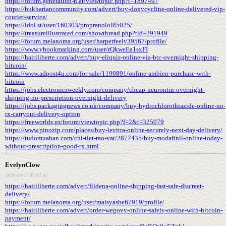
https://forum.generation-n.at/viewtopic.php?t=1897497
https://bukhariancommunity.com/advert/buy-doxycycline-online-delivered-vip-
courier-service/
https://idol.st/user/160303/propranolol85025/
https://treasureillustrated.com/showthread.php?tid=291949
https://forum.melanoma.org/user/harperfeely39567/profile/
https://www.ybookmarking.com/user/rQkweEa1sxFI
https://haitiliberte.com/advert/buy-eliquis-online-via-btc-overnight-shipping-
bitcoin/
https://www.adpost4u.com/for-sale/1190891/online-ambien-purchase-with-
bitcoin
https://jobs.electronicsweekly.com/company/cheap-neurontin-overnight-
shipping-no-prescription-overnight-delivery
https://jobs.packagingnews.co.uk/company/buy-hydrochlorothiazide-online-no-
rx-carryout-delivery-option
https://freeworlds.us/forum/viewtopic.php?f=2&t=325079
https://www.pinozip.com/places/buy-levitra-online-securely-next-day-delivery/
https://tudomuaban.com/chi-tiet-rao-vat/2877435/buy-modafinil-online-today-
without-prescription-good-rx.html
EvelynClow
2026-04-17 02:07:42
https://haitiliberte.com/advert/fildena-online-shipping-fast-safe-discreet-
delivery/
https://forum.melanoma.org/user/maisyashe67919/profile/
https://haitiliberte.com/advert/order-wegovy-online-safely-online-with-bitcoin-
payment/