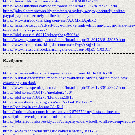
https://freeworlds.us/forum/viewtopic.php?f=2&t=324944
https://www.sunemall.com/board/board_topic/8431232/8152758.htm
https://jobs.electronicsweekly.com/company/buy-wegovy-securely-online-
paypal-payment-securely-online-btc-payment
https://www.starbookmarking.com/user/AtUMxHAprbkD
https://haitiliberte.com/advert/buy-soma-overnight-shipping-bitcoin-hassle-free-
home-delivery-experience/
https://idol.st/user/160217/glucophage59064/
https://www.myaspenridge.com/board/board_topic/3180173/8153980.htm
https://www.freebookmarkingsite.com/user/TwgsAXqjF1Oo
https://www.newsocialbookmarkingsite.com/user/w8jZCrCX3DJF
MaeByrnes
2026-04-17 02:31:09
https://www.socialbookmarkingwebsite.com/user/ChFHuXlURY48
https://bukhariancommunity.com/advert/antabuse-buying-online-made-easy-
choose-pay-method/
https://www.myaspenridge.com/board/board_topic/3180173/8153767.htm
https://idol.st/user/160179/modalert2456/
https://idol.st/user/160278/klonopin23915/
https://www.sbookmarking.com/user/veFmCPnOKk2Y
https://pad.koeln.ccc.de/s/azC8uKilJ
https://tudomuaban.com/chi-tiet-rao-vat/2876779/buy-lasix-online-no-
prescription-overnight-cheap-online.html
https://jobs.electronicsweekly.com/company/order-vicodin-online-cheap-secure-
online
https://www.freebookmarkingsite.com/user/ic8jQJBVGTI8