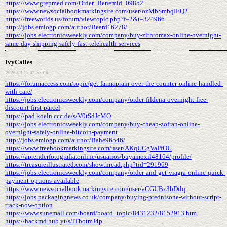
https://www.grepmed.com/Order_Benemid_09852
https://www.newsocialbookmarkingsite.com/user/ozMbSmbqIEQ2
https://freeworlds.us/forum/viewtopic.php?f=2&t=324966
http://jobs.emiogp.com/author/Beard16278/
https://jobs.electronicsweekly.com/company/buy-zithromax-online-overnight-
same-day-shipping-safely-fast-telehealth-services
IvyCalles
2026-04-17 02:55:06
https://forumaccess.com/topic/get-farmapram-over-the-counter-online-handled-
with-care/
https://jobs.electronicsweekly.com/company/order-fildena-overnight-free-
discount-first-parcel
https://pad.koeln.ccc.de/s/V0tSdJcMO
https://jobs.electronicsweekly.com/company/buy-cheap-zofran-online-
overnight-safely-online-bitcoin-payment
http://jobs.emiogp.com/author/Bahe96546/
https://www.freebookmarkingsite.com/user/AKqUCgVaPfOU
https://aprenderfotografia.online/usuarios/buyamoxil48164/profile/
https://treasureillustrated.com/showthread.php?tid=291969
https://jobs.electronicsweekly.com/company/order-and-get-viagra-online-quick-
payment-options-available
https://www.newsocialbookmarkingsite.com/user/aCGUBz3bDilq
https://jobs.packagingnews.co.uk/company/buying-prednisone-without-script-
track-now-option
https://www.sunemall.com/board/board_topic/8431232/8152913.htm
https://hackmd.hub.yt/s/lTbotmJ4p