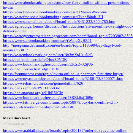
https://www.abookmarking.com/story/buy-flagyl-online-without-prescriptions-
in-usa
https://www.free-socialbookmarking.com/user/TMamNWwvptue
https://www.free-socialbookmarking.com/user/Tvnpf80ob13H
https://www.sunemall.com/board/board_topic/8431232/8504785.htm
https://agriedu.ge/forums/discussion/introductions/ativan-online-overnight-cod-
delivery-home
https://www.greencarpetcleaningprescott.com/board/board_topic/7203902/850
https://www.starbookmarking.com/user/rWetlgXyHZ91
http://morgeana.devsmartly.com/en/boards/topic/118598/buy-flagyl-cod-
overnight-3017
https://www.mbookmarking.com/user/Nx3mXpHxuNcE
https://pad.koeln.ccc.de/s/C4ouZ0VDK
https://www.bookmarkingfree.com/user/PEJCsDvXSjUb
https://pad.libreon.fr/s/1elgLO6Dy
https://forumaccess.com/topic/levitra-online-us-pharmacy-first-time-buyer/
https://www.myaspenridge.com/board/board_topic/3180173/8505571.htm
https://www.rehashclothes.com/getmodafinil7626
https://pads.zapf.in/s/PVFJXnp83w
https://doc.anagora.org/s/9UkR5JClz
https://www.bookmarkingfree.com/user/4SRBk6xjD69g
https://www.latinverge.com/forums/topic/58979/buy-lasix-online-with-
overnight-delivery-home-ship-medical-fastl/
MazieBurchard
2026-06-20 06:04:29
https://www.arabiafinds.com/boards/topic/396137/order-doxycycline-online-