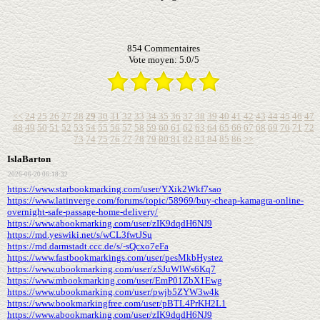
854
Commentaires
Vote moyen:
5.0
/
5
<<
24
25
26
27
28
29
30
31
32
33
34
35
36
37
38
39
40
41
42
43
44
45
46
47
48
49
50
51
52
53
54
55
56
57
58
59
60
61
62
63
64
65
66
67
68
69
70
71
72
73
74
75
76
77
78
79
80
81
82
83
84
85
86
>>
IslaBarton
2026-06-20 06:18:32
https://www.starbookmarking.com/user/YXik2Wkf7sao
https://www.latinverge.com/forums/topic/58969/buy-cheap-kamagra-online-
overnight-safe-passage-home-delivery/
https://www.abookmarking.com/user/zIK9dqdH6NJ9
https://md.yeswiki.net/s/wCL3fwtJSu
https://md.darmstadt.ccc.de/s/-sQcxo7eFa
https://www.fastbookmarkings.com/user/pesMkbHystez
https://www.ubookmarking.com/user/zSJuWlWs6Kq7
https://www.mbookmarking.com/user/EmP01ZbX1Ewg
https://www.ubookmarking.com/user/pwjb5ZYW3w4k
https://www.bookmarkingfree.com/user/pBTL4PrKH2L1
https://www.abookmarking.com/user/zIK9dqdH6NJ9