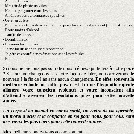
- Arrêter de fumer
- Maigrir de plusieurs kilos
- Ne plus grignoter entre les repas
- Améliorer ses performances sportives
- Gérer sa colère
-
Ne plus remettre à demain ce que je peux faire immédiatement (procrastination)
- Boire moins d’alcool
- J'arrête de stresser
- Dormir mieux
- Eliminer les phobies
- Je me maîtrise en toute circonstance
- Je gère et contrôle mes émotions sans les refouler
- Etc.
Si nous ne prenons pas soin de nous-mêmes, qui le fera à notre place
? Si nous ne changeons pas notre façon de faire, nous arriverons de
nouveau à la fin de l’an sans aucun changement.
En effet, souvent la
meilleure volonté ne suffit pas, c’est là que l’hypnothérapeute
alignera votre conscient (volonté) et votre inconscient afin
d’atteindre aisément les résolutions prise pour cette nouvelle
année.
Un corps et en mental en bonne santé, un cadre de vie agréable,
un moral d’acier et la confiance en soi pour nous, pour vous, sont
mes vœux les plus chers pour cette nouvelle année.
Mes meilleures ondes vous accompagnent.