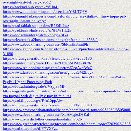
overnight-fast-delivery-39512
https://hackmd.hub.yt/s/ekY8Uri4-
https://www.abookmarking.com/user/1iecYr8UTQPV
https://comunidad.espoesia.com/lizalorak/purchase-ritalin-online-via-paypal-
overnight-instant-delivery/
https://pad.fablab-siegen.de/s/R7ZrlLIhzz
https://pad.funkwhale.audio/s/NHrW1fU2k
https://doc.adminforge.de/s/2cSayw7rGX
https://clearcreek.a2hosted.com/index.php?topic=448588.0
https://www.sbookmarking.com/user/SbRmHs8nmf9h
https://www.kenpa.com.tr/boards/topic/4309218/purchase-adderall-online-now-
31890
https://forum.generation-n.at/viewtopic.php?t=2036136
https://bandori.party/user/1199642/Order-SOMA-3879/
https://www.realbookmarking.com/user/mJOeqAvcfWzO
https://www.fastbookmarkings.com/user/gnbcEeM2Lbyx
https://www.abitur-und-studium.de/Forum/News/Buy-VIAGRA-Online-With-
PayPal-Urgent-Processing-Path
https://doc.adminforge.de/s/VSyj37Ml-_
https://agriedu.ge/forums/discussion/introductions/purchase-propranolol-online-
via-paypal-with-digitally-e-pay-in-minutes
https://pad.flipdot.org/s/P4n15ppAjw
https://forum.generation-n.at/viewtopic.php?t=2036840
https://www.crossroadsbaitandtackle.com/board/board_topic/9053260/8505008
https://www.sbookmarking.com/user/XoAMqbxD8Kal
https://www.rehashclothes.com/getmodafinil7626
https://www.greencarpetcleaningprescott.com/board/board_topic/7203902/850
https://pad.stuve.de/s/dJY7VXYzz