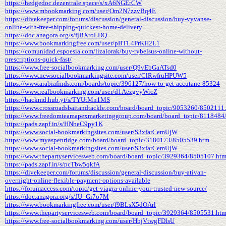
https://hedgedoc.dezentrale.space/s/xA6NGErCW
https://www.mbookmarking.com/user/Om2N7zzvBq4E
https://divekeeper.com/forums/discussion/general-discussion/buy-vyvanse-
online-with-free-shipping-quickest-home-delivery
https://doc.anagora.org/s/fjBXroLDQ
https://www.bookmarkingfree.com/user/pBTL4PrKH2L1
https://comunidad.espoesia.com/lizalorak/buy-rybelsus-online-without-
prescriptions-quick-fast/
https://www.free-socialbookmarking.com/user/Q9vEbGaATsd0
https://www.newsocialbookmarkingsite.com/user/ClRwfruHPUW5
https://www.arabiafinds.com/boards/topic/396127/how-to-get-accutane-85324
https://www.realbookmarking.com/user/d1AezgvyWrcZ
https://hackmd.hub.yt/s/TYUtMn1MS
https://www.crossroadsbaitandtackle.com/board/board_topic/9053260/8502111
https://www.freedomteamapexmarketinggroup.com/board/board_topic/8118484
https://pads.zapf.in/s/HNbeC9py1K
https://www.social-bookmarkingsites.com/user/S3xfarCemUjW
https://www.myaspenridge.com/board/board_topic/3180173/8505539.htm
https://www.social-bookmarkingsites.com/user/S3xfarCemUjW
https://www.thepartyservicesweb.com/board/board_topic/3929364/8505107.ht
https://pads.zapf.in/s/pcTbw5qkfA
https://divekeeper.com/forums/discussion/general-discussion/buy-ativan-
overnight-online-flexible-payment-options-available
https://forumaccess.com/topic/get-viagra-online-your-trusted-new-source/
https://doc.anagora.org/s/JU_Gi7o7M
https://www.bookmarkingfree.com/user/f9BLsX5dOArl
https://www.thepartyservicesweb.com/board/board_topic/3929364/8505531.ht
https://www.free-socialbookmarking.com/user/HbjVtwgFDlsU