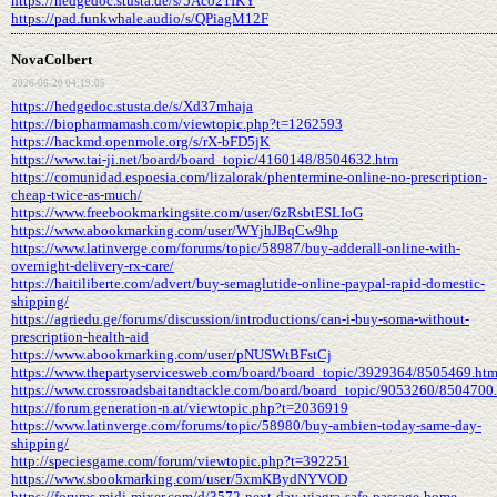
https://hedgedoc.stusta.de/s/5Aco21IKY
https://pad.funkwhale.audio/s/QPiagM12F
NovaColbert
2026-06-20 04:19:05
https://hedgedoc.stusta.de/s/Xd37mhaja
https://biopharmamash.com/viewtopic.php?t=1262593
https://hackmd.openmole.org/s/rX-bFD5jK
https://www.tai-ji.net/board/board_topic/4160148/8504632.htm
https://comunidad.espoesia.com/lizalorak/phentermine-online-no-prescription-
cheap-twice-as-much/
https://www.freebookmarkingsite.com/user/6zRsbtESLIoG
https://www.abookmarking.com/user/WYjhJBqCw9hp
https://www.latinverge.com/forums/topic/58987/buy-adderall-online-with-
overnight-delivery-rx-care/
https://haitiliberte.com/advert/buy-semaglutide-online-paypal-rapid-domestic-
shipping/
https://agriedu.ge/forums/discussion/introductions/can-i-buy-soma-without-
prescription-health-aid
https://www.abookmarking.com/user/pNUSWtBFstCj
https://www.thepartyservicesweb.com/board/board_topic/3929364/8505469.ht
https://www.crossroadsbaitandtackle.com/board/board_topic/9053260/8504700
https://forum.generation-n.at/viewtopic.php?t=2036919
https://www.latinverge.com/forums/topic/58980/buy-ambien-today-same-day-
shipping/
http://speciesgame.com/forum/viewtopic.php?t=392251
https://www.sbookmarking.com/user/5xmKBydNYVOD
https://forums.midi-mixer.com/d/3572-next-day-viagra-safe-passage-home-