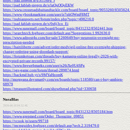
https://pad.libreon.fr/s/JiTJSFu_r
https://pad.fablab-siegen.de/s/laQuOQoEKW
https://www.crossroadsbaitandtackle.com/board/board_topic/9053260/8505624
https://www.ybookmarking.com/user/ir7qhOWmF8MT
https://nubianpoets.net/forum/index.php?topic=498216.0
https://pad.fablab-siegen.de/s/0s6j3co_Ei
https://www.sunemall.com/board/board_topic/8431232/8502441.htm
https://searchtech.fogbugz.com/default.asp?Suggestions.1.992636.0
https://www.adpost4u.com/for-sale/1260649/buy-neurontin-overnight-no-
prescription-needed
https://haitiliberte.com/advert/order-modvigil-online-free-overnight-shipping-
change-ordering-using-doordash-support/
https://forumketoan.com/threads/buy-kamagra-online-legally-2026-with-
encrypted-private-records.99157/
https://www.freewebmarks.com/user/n26iXe0U4SPg
https://sgs-game.com/forum/thread-289874.html
https://hackmd.hub.yt/s/9MYaHzomK
http://morgeana.devsmartly.com/en/boards/topic/118580/can-i-buy-ambien-
68979
https://treasureillustrated.com/showthread.php?tid=330658
NoraBlas
2026-06-20 04:32:46
https://www.sunemall.com/board/board_topic/8431232/8505184.htm
https://www.grepmed.com/Order_Thorazine_09851
https://vcook.jp/users/99718
https://mcmguides.fogbugz.com/default.asp?tech.2.319479.0