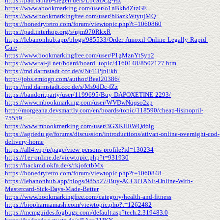
https://pad.fablab-siegen.de/s/LbcSDCg-Hx
https://www.abookmarking.com/user/o1nBkhdZtzGE
https://www.bookmarkingfree.com/user/bBazkWtyujMQ
https://bonedryretro.com/forum/viewtopic.php?t=1060860
https://pad.interhop.org/s/ujm970RkxR
https://lebanonhub.app/blogs/985533/Order-Amoxil-Online-Legally-Rapid-
Care
https://www.bookmarkingfree.com/user/P1gMznYtSyp2
https://www.tai-ji.net/board/board_topic/4160148/8502127.htm
https://md.darmstadt.ccc.de/s/Nt41PjnEkh
http://jobs.emiogp.com/author/Beal20386/
https://md.darmstadt.ccc.de/s/Ms9dDc-fZz
https://bandori.party/user/1199695/Buy-DAPOXETINE-2293/
https://www.mbookmarking.com/user/WVDwNqqso2zp
http://morgeana.devsmartly.com/en/boards/topic/118590/cheap-lisinopril-
75559
https://www.mbookmarking.com/user/3GXKHRWQd6ig
https://agriedu.ge/forums/discussion/introductions/ativan-online-overnight-cod-
delivery-home
https://all4.vip/p/page/view-persons-profile?id=130234
https://1er-online.de/viewtopic.php?t=931930
https://hackmd.okfn.de/s/rkjofctbMx
https://bonedryretro.com/forum/viewtopic.php?t=1060848
https://lebanonhub.app/blogs/985527/Buy-ACCUTANE-Online-With-
Mastercard-Sick-Days-Made-Better
https://www.bookmarkingfree.com/category/health-and-fitness
https://biopharmamash.com/viewtopic.php?t=1262482
https://mcmguides.fogbugz.com/default.asp?tech.2.319483.0