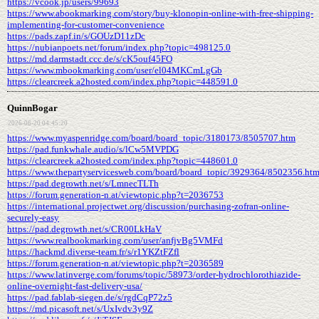
https://vcook.jp/users/99693
https://www.abookmarking.com/story/buy-klonopin-online-with-free-shipping-
implementing-for-customer-convenience
https://pads.zapf.in/s/GOUzD11zDc
https://nubianpoets.net/forum/index.php?topic=498125.0
https://md.darmstadt.ccc.de/s/cK5ouf45FO
https://www.mbookmarking.com/user/el04MKCmLgGb
https://clearcreek.a2hosted.com/index.php?topic=448591.0
QuinnBogar
2026-06-20 04:45:20
https://www.myaspenridge.com/board/board_topic/3180173/8505707.htm
https://pad.funkwhale.audio/s/lCw5MVPDG
https://clearcreek.a2hosted.com/index.php?topic=448601.0
https://www.thepartyservicesweb.com/board/board_topic/3929364/8502356.ht
https://pad.degrowth.net/s/LmnecTLTh
https://forum.generation-n.at/viewtopic.php?t=2036753
https://international.projectwet.org/discussion/purchasing-zofran-online-
securely-easy
https://pad.degrowth.net/s/CR00LkHaV
https://www.realbookmarking.com/user/anfjvBg5VMFd
https://hackmd.diverse-team.fr/s/r1YKZtFZfl
https://forum.generation-n.at/viewtopic.php?t=2036589
https://www.latinverge.com/forums/topic/58973/order-hydrochlorothiazide-
online-overnight-fast-delivery-usa/
https://pad.fablab-siegen.de/s/rgdCqP72z5
https://md.picasoft.net/s/UxIvdv3y9Z