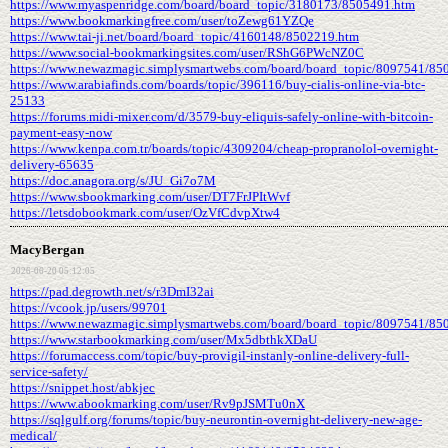
https://www.myaspenridge.com/board/board_topic/3180173/8505491.htm
https://www.bookmarkingfree.com/user/toZewg61YZQe
https://www.tai-ji.net/board/board_topic/4160148/8502219.htm
https://www.social-bookmarkingsites.com/user/RShG6PWcNZ0C
https://www.newazmagic.simplysmartwebs.com/board/board_topic/8097541/85
https://www.arabiafinds.com/boards/topic/396116/buy-cialis-online-via-btc-
25133
https://forums.midi-mixer.com/d/3579-buy-eliquis-safely-online-with-bitcoin-
payment-easy-now
https://www.kenpa.com.tr/boards/topic/4309204/cheap-propranolol-overnight-
delivery-65635
https://doc.anagora.org/s/JU_Gi7o7M
https://www.sbookmarking.com/user/DT7FrJPItWvf
https://letsdobookmark.com/user/OzVfCdvpXtw4
MacyBergan
2026-06-20 05:12:05
https://pad.degrowth.net/s/r3DmI32ai
https://vcook.jp/users/99701
https://www.newazmagic.simplysmartwebs.com/board/board_topic/8097541/85
https://www.starbookmarking.com/user/Mx5dbthkXDaU
https://forumaccess.com/topic/buy-provigil-instanly-online-delivery-full-
service-safety/
https://snippet.host/abkjec
https://www.abookmarking.com/user/Rv9pJSMTu0nX
https://sqlgulf.org/forums/topic/buy-neurontin-overnight-delivery-new-age-
medical/