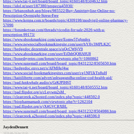
https://www.tai-ji.net/board/board_topic/4160148/8504632.htm
https://idol.st/user/187380/propecia45930/
https://lebanonhub.app/blogs/985522/Buy-Amitriptyline-Online-no-
Prescription-Overnight-Stress-Free
https://www.kenpa.com.tr/boards/topic/4309198/modvigil-online-pharmacy-
57096
https://forumketoan.com/threads/vicodin-for-sale-2026-with-a-
prescription.99173/
https://www.sbookmarking.com/user/Eomw5Tgbmfex
https://www.newsocialbookmarkingsite.com/user/hYJlv3MPLK2C
https://hedgedoc.dezentrale.space/s/qQcCW6jV9
https://www.abookmarking.com/user/EiDdtQOHA9U8
https://bonedryretro.com/forum/viewtopic.php?t=1060862
https://www.sunemall.com/board/board_topic/8431232/8505650.htm
https://hedgedoc.envs.net/s/AFMHgJ4se
https://www.social-bookmarkingsites.com/user/cg1NFUkTn8uH
https://haitiliberte.com/advert/ashwagandha-online-cod-health-aid/
https://pad.funkwhale.audio/s/GrKJPlHST
https://www.tai-ji.net/board/board_topic/4160148/8505552.htm
https://pad.flipdot.org/s/cLgvwm2sM_
https://clearcreek.a2hosted.com/index.php?topic=448592.0
https://biopharmamash.com/viewtopic.php?t=1262104
https://pad.flipdot.org/s/jX4GVCBXBL
https://www.sunemall.com/board/board_topic/8431232/8504986.htm
https://clearcreek.a2hosted.com/index.php?topic=448596.0
JaydenDennett
2026-06-20 04:59:05