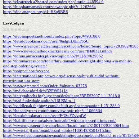
https://clearcreek.a2hosted.com/index.php?topic=448594.0
https://biopharmamash.com/viewtopic.php?t=1262664
https://doc.anagora.org/s/4uHZq9BR8
LeviColgan
2026-06-20 05:24:58
https://nubianpoets.net/forum/index.php?topic=498108.0
https://letsdobookmark.com/user/8adgEDHmPS5C
https://www.greencarpetcleaningprescott.com/board/board_topic/7203902/850
https://www.newsocialbookmarkingsite.com/user/fHd03gLmlndi
https://forum.armacenter.pl/viewtopic.php?f=12&t=629052
https://forumaccess.com/topic/buy-tramadol-overnight-shipping-via-mobile-
one-step-ordering-system/
https://snippet.host/ovxppe
https://international.projectwet.org/discussion/buy-dilaudid-without-
prescription-usa-store
https://www.grepmed.com/Order_Valparin_03276
https://md.chaosdorf.de/s/32PVf0Lj1d
https://integraltechs.fogbugz.com/default.asp?BEES2007.1.113018.0
https://pad.funkwhale.audio/s/16USMto_1
https://saddleoak.fogbugz.com/default.asp?oecompanion.1.251283.0
https://bonedryretro.com/forum/viewtopic.php?t=1060864
https://letsdobookmark.com/user/EOSuFZsrzplW
https://haitiliberte.com/advert/tramadol-without-prescriptions-cod/
https://www.myaspenridge.com/board/board_topic/3180173/8505064.htm
https://www.tai-ji.net/board/board_topic/4160148/8504815.htm
https://www.freedomteamapexmarketinggroup.com/board/board_topic/8118484