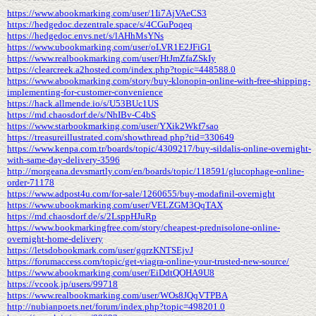
https://www.abookmarking.com/user/1Ii7AjVAeCS3
https://hedgedoc.dezentrale.space/s/4CGuPoqeq
https://hedgedoc.envs.net/s/lAHhMsYNs
https://www.ubookmarking.com/user/oLVR1E2JFiG1
https://www.realbookmarking.com/user/HtJmZfaZSkIy
https://clearcreek.a2hosted.com/index.php?topic=448588.0
https://www.abookmarking.com/story/buy-klonopin-online-with-free-shipping-
implementing-for-customer-convenience
https://hack.allmende.io/s/U53BUc1US
https://md.chaosdorf.de/s/NhIBv-C4bS
https://www.starbookmarking.com/user/YXik2Wkf7sao
https://treasureillustrated.com/showthread.php?tid=330649
https://www.kenpa.com.tr/boards/topic/4309217/buy-sildalis-online-overnight-
with-same-day-delivery-3596
http://morgeana.devsmartly.com/en/boards/topic/118591/glucophage-online-
order-71178
https://www.adpost4u.com/for-sale/1260655/buy-modafinil-overnight
https://www.ubookmarking.com/user/VELZGM3QqTAX
https://md.chaosdorf.de/s/2LsppHJuRp
https://www.bookmarkingfree.com/story/cheapest-prednisolone-online-
overnight-home-delivery
https://letsdobookmark.com/user/gqrzKNTSEjvJ
https://forumaccess.com/topic/get-viagra-online-your-trusted-new-source/
https://www.abookmarking.com/user/EiDdtQOHA9U8
https://vcook.jp/users/99718
https://www.realbookmarking.com/user/WOs8JQqVTPBA
http://nubianpoets.net/forum/index.php?topic=498201.0