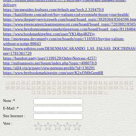
delivery
https://mcmguides.fogbugz.com/default.asp?tech.2.319479.0
https://haitiliberte.com/advert/buy-valium-cod-overnight-boost-your-health/
https://www.thepartyservicesweb.com/board/board_topic/3929364/8504596.ht
https://www.greencarpetcleaningprescott.com/board/board_topic/7203902/850
https://www.freedomteamapexmarketinggroup.com/board/board_topic/8118484
https://www.bookmarkingfree.com/user/YK14hp4KIYty
http://morgeana.devsmartly.com/en/boards/topic/118593/buying-valium-
without-a-script-80643
https://www.gabitos.com/DESENMASCARANDO_LAS_FALSAS_DOCTRINAS/t
nm=1781361729
https://bandori.party/user/1199129/Order-Norvasc-4257/
http://nubianpoets.net/forum/index.php?topic=498078.0
https://all4.vip/p/page/view-persons-profile?id=130291
https://www.freebookmarkingsite.com/user/K2xf3MhGem8B
<<
24
25
26
27
28
29
30
31
32
33
34
35
36
37
38
39
40
41
42
43
44
45
46
47
48
49
50
51
52
53
54
55
56
57
58
59
60
61
62
63
64
65
66
67
68
69
70
71
72
73
74
75
76
77
78
79
80
81
82
83
84
85
86
>>
Nom :*
E-Mail :*
Site Internet :
Vote :