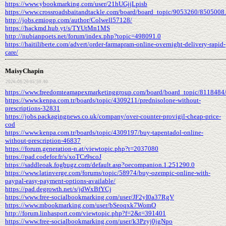
https://www.ybookmarking.com/user/21hUGjjLpisb
https://www.crossroadsbaitandtackle.com/board/board_topic/9053260/8505008
http://jobs.emiogp.com/author/Colwell57128/
https://hackmd.hub.yt/s/TYUtMn1MS
http://nubianpoets.net/forum/index.php?topic=498091.0
https://haitiliberte.com/advert/order-farmapram-online-overnight-delivery-rapid-
care/
MaisyChapin
2026-06-20 05:50:40
https://www.freedomteamapexmarketinggroup.com/board/board_topic/8118484
https://www.kenpa.com.tr/boards/topic/4309211/prednisolone-without-
prescriptions-32831
https://jobs.packagingnews.co.uk/company/over-counter-provigil-cheap-price-
cod
https://www.kenpa.com.tr/boards/topic/4309197/buy-tapentadol-online-
without-prescription-46837
https://forum.generation-n.at/viewtopic.php?t=2037080
https://pad.codefor.fr/s/xoTCr9scoJ
https://saddleoak.fogbugz.com/default.asp?oecompanion.1.251290.0
https://www.latinverge.com/forums/topic/58974/buy-ozempic-online-with-
paypal-easy-payment-options-available/
https://pad.degrowth.net/s/jdWxBfYCj
https://www.free-socialbookmarking.com/user/JF2yI0a37RgV
https://www.mbookmarking.com/user/bSeoqxk7WomO
http://forum.linhasport.com/viewtopic.php?f=2&t=391401
https://www.free-socialbookmarking.com/user/k3Pzyj0jgNpo