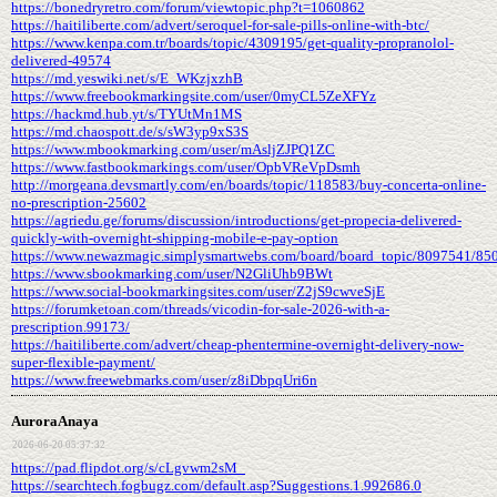
https://bonedryretro.com/forum/viewtopic.php?t=1060862
https://haitiliberte.com/advert/seroquel-for-sale-pills-online-with-btc/
https://www.kenpa.com.tr/boards/topic/4309195/get-quality-propranolol-
delivered-49574
https://md.yeswiki.net/s/E_WKzjxzhB
https://www.freebookmarkingsite.com/user/0myCL5ZeXFYz
https://hackmd.hub.yt/s/TYUtMn1MS
https://md.chaospott.de/s/sW3yp9xS3S
https://www.mbookmarking.com/user/mAsljZJPQ1ZC
https://www.fastbookmarkings.com/user/OpbVReVpDsmh
http://morgeana.devsmartly.com/en/boards/topic/118583/buy-concerta-online-
no-prescription-25602
https://agriedu.ge/forums/discussion/introductions/get-propecia-delivered-
quickly-with-overnight-shipping-mobile-e-pay-option
https://www.newazmagic.simplysmartwebs.com/board/board_topic/8097541/85
https://www.sbookmarking.com/user/N2GliUhb9BWt
https://www.social-bookmarkingsites.com/user/Z2jS9cwveSjE
https://forumketoan.com/threads/vicodin-for-sale-2026-with-a-
prescription.99173/
https://haitiliberte.com/advert/cheap-phentermine-overnight-delivery-now-
super-flexible-payment/
https://www.freewebmarks.com/user/z8iDbpqUri6n
AuroraAnaya
2026-06-20 05:37:32
https://pad.flipdot.org/s/cLgvwm2sM_
https://searchtech.fogbugz.com/default.asp?Suggestions.1.992686.0