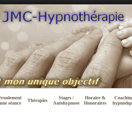
éroulement
Stages /
Horaire &
Coachin
Thérapies
une séance
Autohypnose
Honoraires
hypnotiq