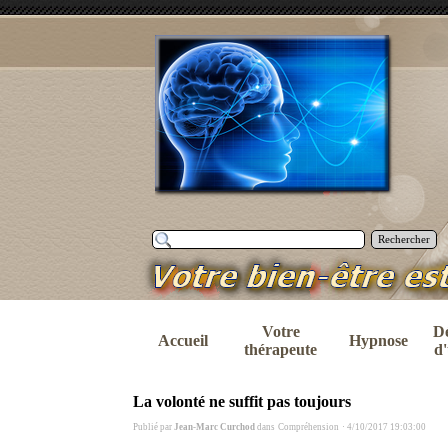
Rechercher
Votre
D
Accueil
Hypnose
thérapeute
d'
La volonté ne suffit pas toujours
Publié par
Jean-Marc Curchod
dans
Compréhension
·
4/10/2017 19:03:00