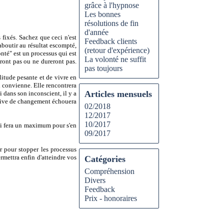
grâce à l'hypnose
Les bonnes
résolutions de fin
d'année
 fixés. Sachez que ceci n'est
Feedback clients
aboutir au résultat escompté,
(retour d'expérience)
onté" est un processus qui est
La volonté ne suffit
iront pas ou ne dureront pas.
pas toujours
tude pesante et de vivre en
i convienne. Elle rencontrera
Articles mensuels
si dans son inconscient, il y a
ative de changement échouera
02/2018
12/2017
10/2017
qui fera un maximum pour s'en
09/2017
ur pour stopper les processus
rmettra enfin d'atteindre vos
Catégories
Compréhension
Divers
Feedback
Prix - honoraires