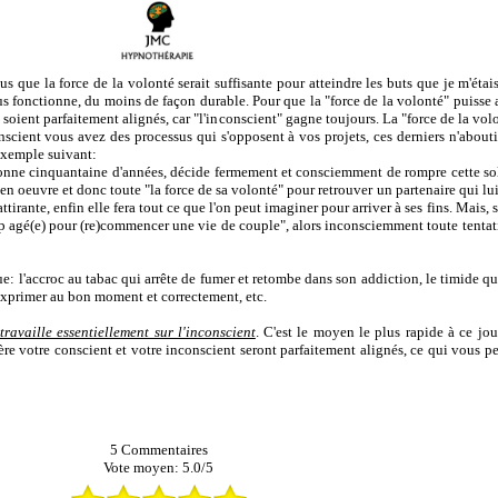
ue la force de la volonté serait suffisante pour atteindre les buts que je m'étais
sus fonctionne, du moins de façon durable. Pour que la "force de la volonté" puisse 
 soient parfaitement alignés, car "l'inconscient" gagne toujours. La "force de la vol
nscient vous avez des processus qui s'opposent à vos projets, ces derniers n'about
exemple suivant:
ne cinquantaine d'années, décide fermement et consciemment de rompre cette soli
en oeuvre et donc toute "la force de sa volonté" pour retrouver un partenaire qui lu
ttirante, enfin elle fera tout ce que l'on peut imaginer pour arriver à ses fins. Mais, 
trop agé(e) pour (re)commencer une vie de couple", alors inconsciemment toute tent
que: l'accroc au tabac qui arrête de fumer et retombe dans son addiction, le timide 
'exprimer
au bon moment et
correctement, etc.
travaille essentiellement sur l'inconscient
. C'est le moyen le plus rapide à ce jo
ère votre conscient et votre inconscient seront parfaitement alignés, ce qui vous pe
5
Commentaires
Vote moyen:
5.0
/
5