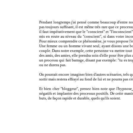
Pendant longtemps j'ai pensé comme beaucoup d'entre nous q
pas toujours suffisant, il est même très rare que ce proces
il faut impérativement que le "conscient" et "l'inconscient"
mis en route au niveau du "conscient", si dans votre inco
Pour mieux comprendre ce phénomène, je vous propose l'
Une femme ou un homme vivant seul, ayant disons une bon
couple. Dans notre exemple, cette personne va mettre tout 
des amis, des amies, elle prendra soin d'elle pour être plus a
un processu qui fait barrage, disant par exemple: "tu es 
ou ne durera pas.
On pourrait encore imaginer bien d'autres scénarios, tels 
sortir mais restera effrayé au fond de lui et ne pourra pas s
Et bien cher "bloggeur", prenez bien note que l'hypnose
négatifs et implanter des processus positifs. De cette mani
buts, de façon rapide et durable, quels qu'ils soient.